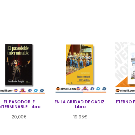
precio
precio
original
actual
era:
es:
32,95€.
29,95€.
EL PASODOBLE
EN LA CIUDAD DE CADIZ.
ETERNO F
NTERMINABLE . libro
Libro
20,00
€
19,95
€