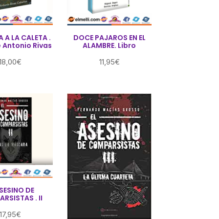
A A LA CALETA .
DOCE PAJAROS EN EL
e Antonio Rivas
ALAMBRE. Libro
18,00
€
11,95
€
ASESINO DE
RSISTAS . II
17,95
€