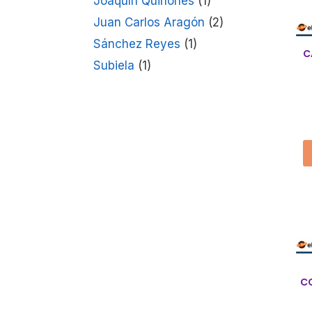
Joaquín Quiñones
(1)
Juan Carlos Aragón
(2)
Sánchez Reyes
(1)
C
Subiela
(1)
C