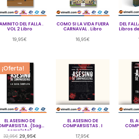
AMINITO DEL FALLA .
COMO SI LA VIDA FUERA
DEL FALL
VOL 2 Libro
CARNAVAL . Libro
Libros d
19,95
€
16,95
€
¡Oferta!
EL ASESINO DE
EL ASESINO DE
EL 
OMPARSISTA . (Saga
COMPARSISTAS . I
COMPA
completa)
El
El
29,95
€
17,95
€
32,95
€