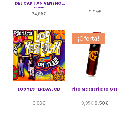
DEL CAPITAN VENENO .
3 CD
9,95
€
24,95
€
¡Oferta!
LOS YESTERDAY. CD
Pito Metacrilato GTF
El
El
9,00
€
9,50
€
9,95
€
precio
precio
original
actual
era:
es:
9,95€.
9,50€.