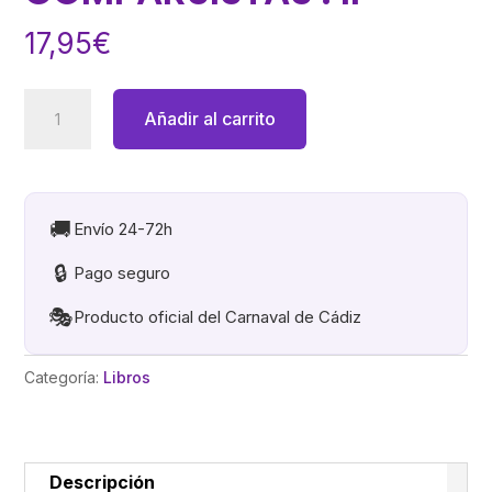
17,95
€
EL
Añadir al carrito
ASESINO
DE
COMPARSISTAS
.
🚚
Envío 24-72h
II
🔒
Pago seguro
cantidad
🎭
Producto oficial del Carnaval de Cádiz
Categoría:
Libros
Descripción