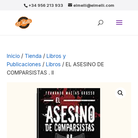
+34 956 213 933
elmelli@elmelli.com
Inicio
/
Tienda
/
Libros y
Publicaciones
/
Libros
/ EL ASESINO DE
COMPARSISTAS . II