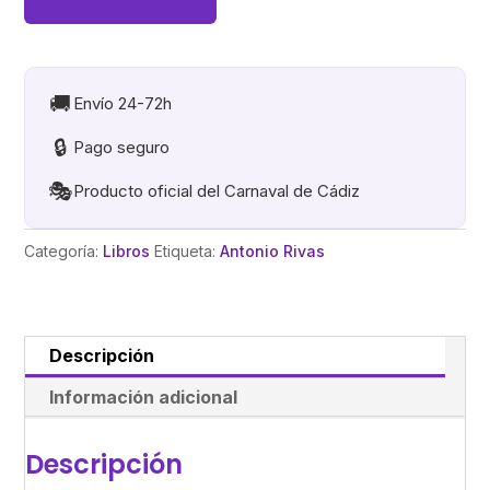
FALLA
A
LA
CALETA
🚚
Envío 24-72h
.
🔒
Pago seguro
Libros
de
🎭
Producto oficial del Carnaval de Cádiz
Antonio
Rivas
Categoría:
Libros
Etiqueta:
Antonio Rivas
cantidad
Descripción
Información adicional
Descripción