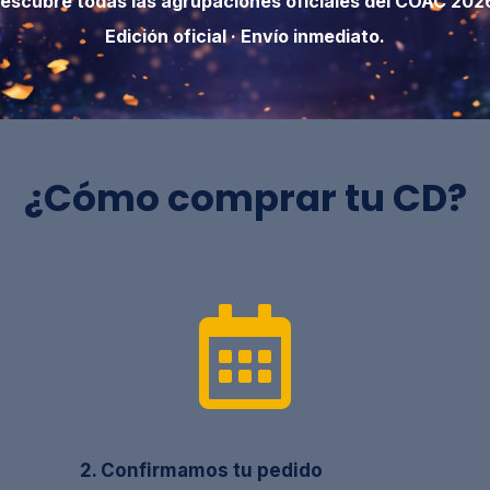
escubre todas las agrupaciones oficiales del COAC 202
Edición oficial · Envío inmediato.
¿Cómo comprar tu CD?

2. Confirmamos tu pedido