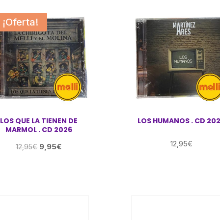
¡Oferta!
LOS QUE LA TIENEN DE
LOS HUMANOS . CD 20
MARMOL . CD 2026
12,95
€
El
El
9,95
€
12,95
€
precio
precio
original
actual
era:
es:
12,95€.
9,95€.