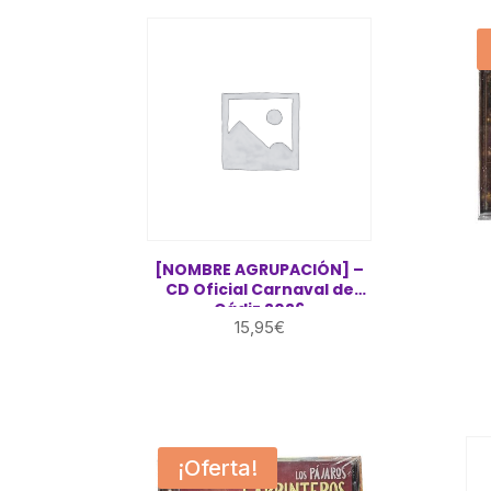
[NOMBRE AGRUPACIÓN] –
CD Oficial Carnaval de
Cádiz 2026
15,95
€
¡Oferta!