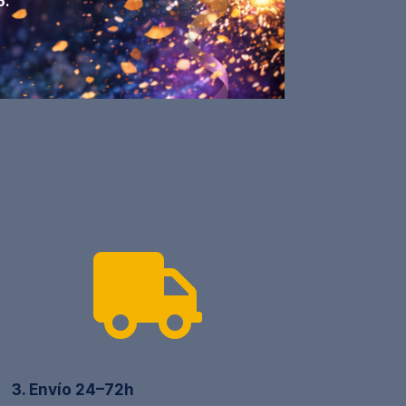
6.

3. Envío 24–72h