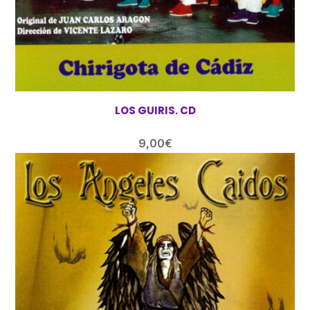
LOS GUIRIS. CD
9,00
€