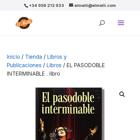
+34 956 213 933
elmelli@elmelli.com
Inicio
/
Tienda
/
Libros y
Publicaciones
/
Libros
/ EL PASODOBLE
INTERMINABLE . libro