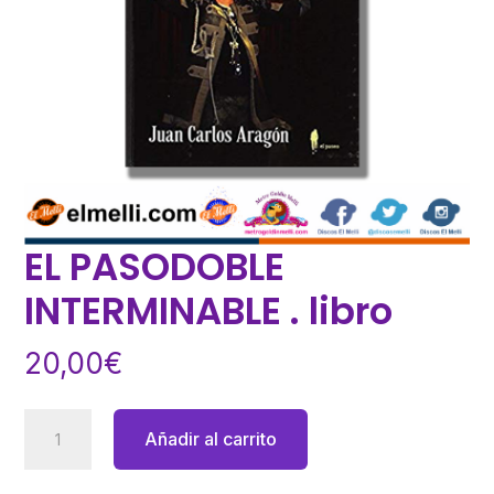
EL PASODOBLE
INTERMINABLE . libro
20,00
€
EL
Añadir al carrito
PASODOBLE
INTERMINABLE