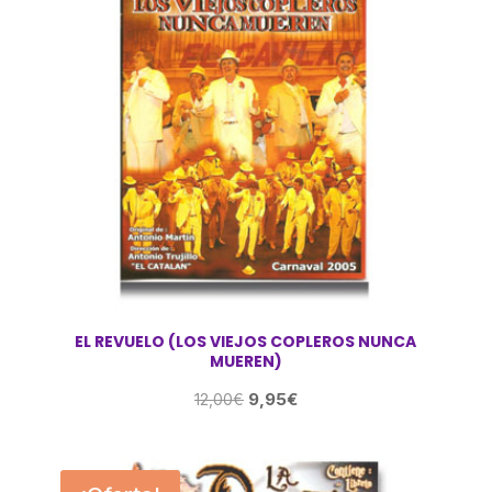
EL REVUELO (LOS VIEJOS COPLEROS NUNCA
MUEREN)
El
El
9,95
€
12,00
€
precio
precio
original
actual
era:
es: