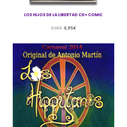
LOS HIJOS DE LA LIBERTAD CD+ COMIC
El
El
4,95
€
9,95
€
precio
precio
original
actual
era:
es:
9,95€.
4,95€.