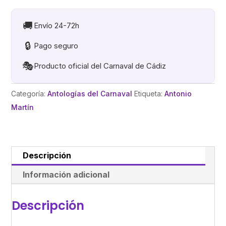
LA
PIERA
🚚
Envío 24-72h
REONDA
🔒
Pago seguro
cantidad
🎭
Producto oficial del Carnaval de Cádiz
Categoría:
Antologías del Carnaval
Etiqueta:
Antonio
Martín
Descripción
Información adicional
Descripción