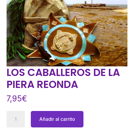
LOS CABALLEROS DE LA
PIERA REONDA
7,95
€
LOS
Añadir al carrito
CABALLEROS
DE