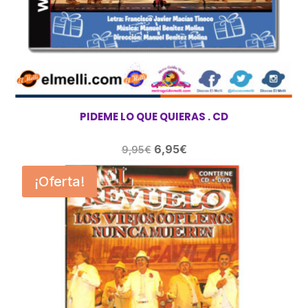
PIDEME LO QUE QUIERAS . CD
El
El
6,95
€
9,95
€
precio
precio
¡Oferta!
original
actual
era:
es:
9,95€.
6,95€.