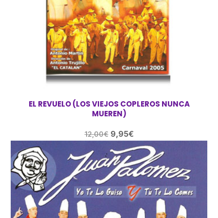
EL REVUELO (LOS VIEJOS COPLEROS NUNCA
MUEREN)
El
El
9,95
€
12,00
€
precio
precio
original
actual
era:
es:
12,00€.
9,95€.