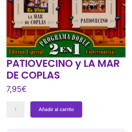
PATIOVECINO y LA MAR
DE COPLAS
7,95
€
PATIOVECINO
Añadir al carrito
y
LA
MAR