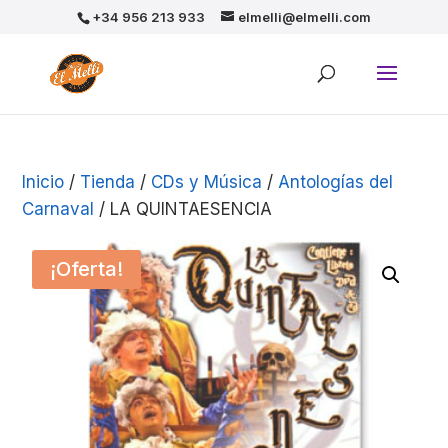
+34 956 213 933
elmelli@elmelli.com
Inicio
/
Tienda
/
CDs y Música
/
Antologías del
Carnaval
/ LA QUINTAESENCIA
¡Oferta!