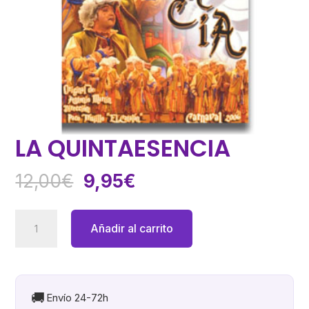
LA QUINTAESENCIA
El
El
12,00
€
9,95
€
precio
precio
original
actual
LA
Añadir al carrito
era:
es:
QUINTAESENCIA
12,00€.
9,95€.
cantidad
🚚
Envío 24-72h