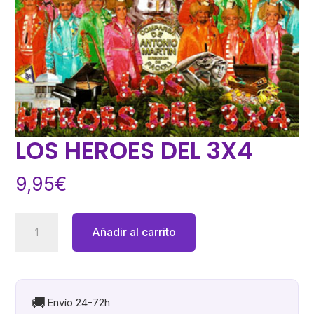
LOS HEROES DEL 3X4
9,95
€
LOS
Añadir al carrito
HEROES
DEL
3X4
cantidad
🚚
Envío 24-72h