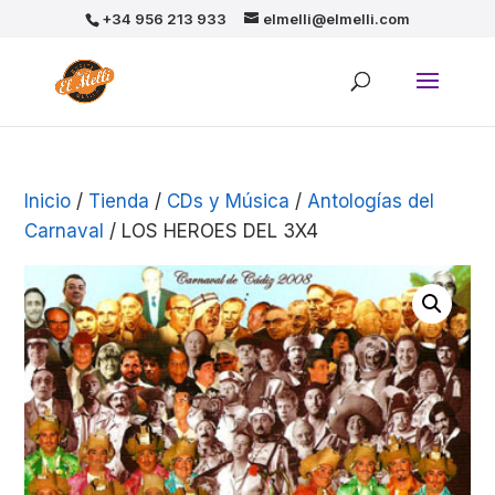
+34 956 213 933
elmelli@elmelli.com
Inicio
/
Tienda
/
CDs y Música
/
Antologías del
Carnaval
/ LOS HEROES DEL 3X4