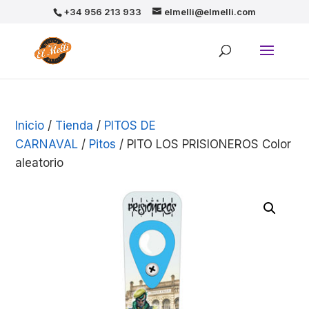
+34 956 213 933
elmelli@elmelli.com
Inicio
/
Tienda
/
PITOS DE
CARNAVAL
/
Pitos
/ PITO LOS PRISIONEROS Color
aleatorio