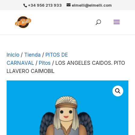
+34 956 213 933
elmelli@elmelli.com
Inicio
/
Tienda
/
PITOS DE
CARNAVAL
/
Pitos
/ LOS ANGELES CAIDOS. PITO
LLAVERO CAIMOBIL