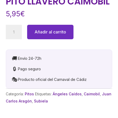
PITO LLAVERO CAIMOBIL
5,95
€
LOS
Añadir al carrito
ANGELES
CAIDOS.
PITO
LLAVERO
🚚
Envío 24-72h
CAIMOBIL
🔒
Pago seguro
cantidad
🎭
Producto oficial del Carnaval de Cádiz
Categoría:
Pitos
Etiquetas:
Ángeles Caídos
,
Caimobil
,
Juan
Carlos Aragón
,
Subiela