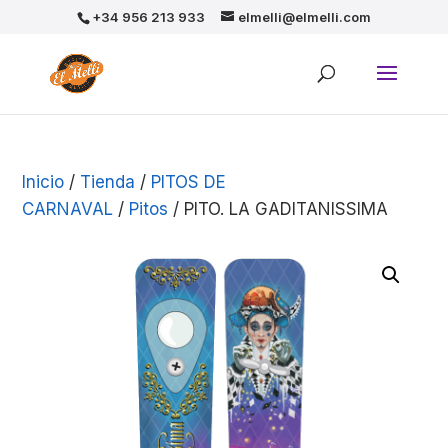
+34 956 213 933
elmelli@elmelli.com
Inicio
/
Tienda
/
PITOS DE
CARNAVAL
/
Pitos
/ PITO. LA GADITANISSIMA