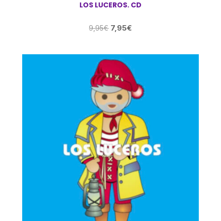
LOS LUCEROS. CD
El
El
7,95
€
9,95
€
precio
precio
original
actual
era:
es:
9,95€.
7,95€.