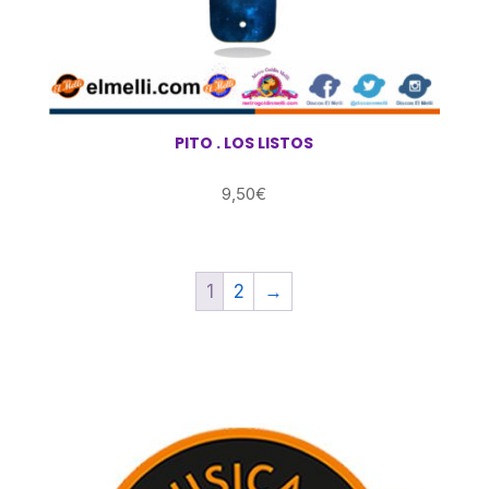
PITO . LOS LISTOS
9,50
€
1
2
→