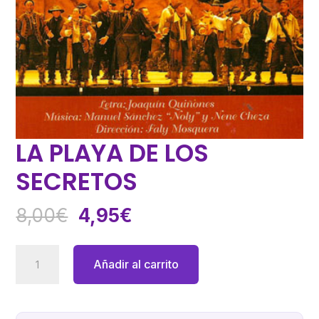
LA PLAYA DE LOS
SECRETOS
El
El
8,00
€
4,95
€
precio
precio
original
actual
LA
Añadir al carrito
era:
es:
PLAYA
8,00€.
4,95€.
DE
LOS