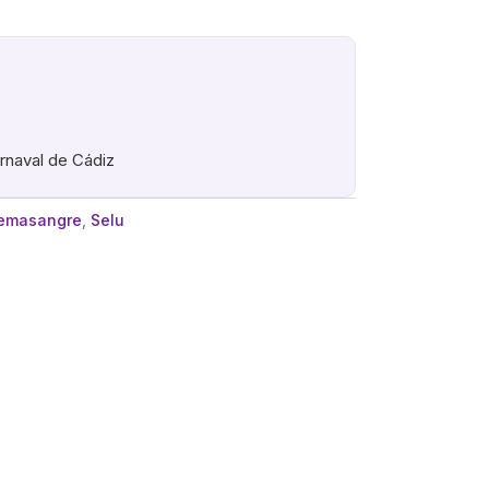
arnaval de Cádiz
emasangre
,
Selu