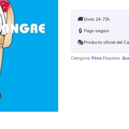
.
PITO
LLAVERO
🚚
Envío 24-72h
CAIMOBIL
🔒
Pago seguro
cantidad
🎭
Producto oficial del C
Categoría:
Pitos
Etiquetas:
Qu