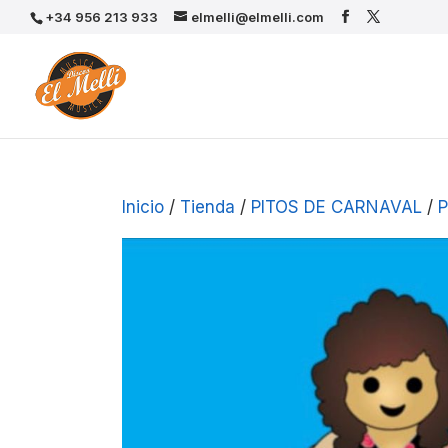
+34 956 213 933
elmelli@elmelli.com
Inicio
/
Tienda
/
PITOS DE CARNAVAL
/
P