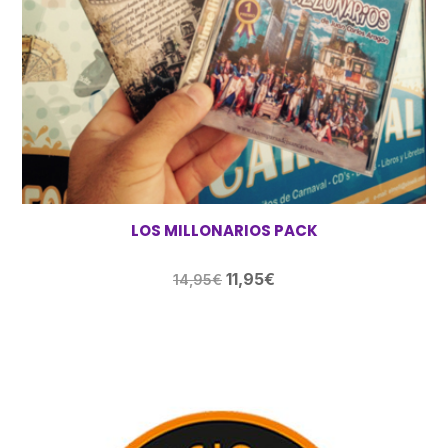
LOS MILLONARIOS PACK
El
El
11,95
€
14,95
€
precio
precio
original
actual
era:
es:
14,95€.
11,95€.