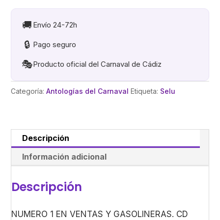
VENTAS
Y
🚚
Envío 24-72h
GASOLINERAS
🔒
Pago seguro
cantidad
🎭
Producto oficial del Carnaval de Cádiz
Categoría:
Antologías del Carnaval
Etiqueta:
Selu
Descripción
Información adicional
Descripción
NUMERO 1 EN VENTAS Y GASOLINERAS. CD