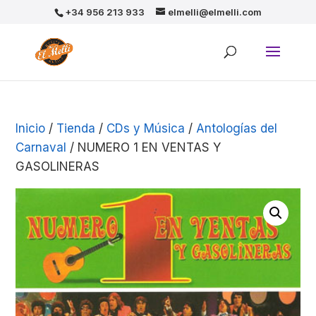
+34 956 213 933
elmelli@elmelli.com
Inicio
/
Tienda
/
CDs y Música
/
Antologías del
Carnaval
/ NUMERO 1 EN VENTAS Y
GASOLINERAS