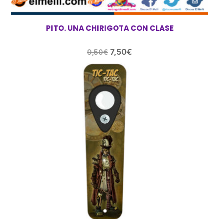
PITO. UNA CHIRIGOTA CON CLASE
El
El
7,50
€
9,50
€
precio
precio
original
actual
era:
es:
9,50€.
7,50€.