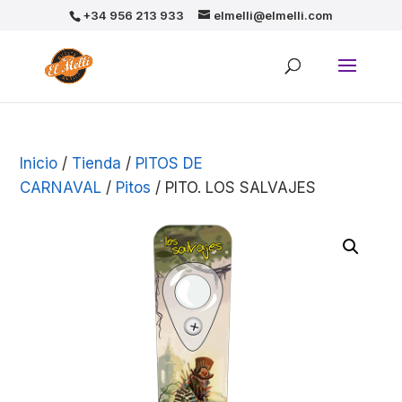
+34 956 213 933
elmelli@elmelli.com
Inicio
/
Tienda
/
PITOS DE
CARNAVAL
/
Pitos
/ PITO. LOS SALVAJES