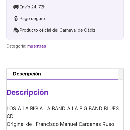
A
🚚
Envío 24-72h
LA
🔒
Pago seguro
BAND
A
🎭
Producto oficial del Carnaval de Cádiz
LA
BIG
Categoría:
muestras
BAND
BLUES
cantidad
Descripción
Descripción
LOS A LA BIG A LA BAND A LA BIG BAND BLUES.
CD
Original de : Francisco Manuel Cardenas Ruso