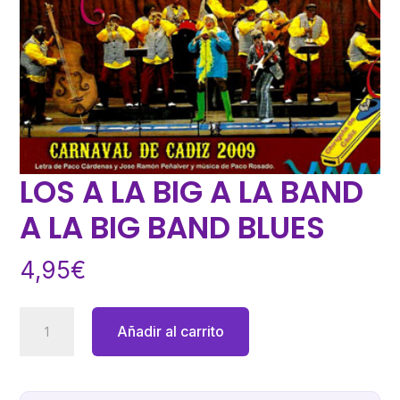
LOS A LA BIG A LA BAND
A LA BIG BAND BLUES
4,95
€
LOS
Añadir al carrito
A
LA
BIG