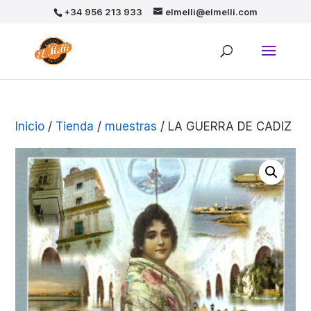
+34 956 213 933
elmelli@elmelli.com
Inicio
/
Tienda
/
muestras
/ LA GUERRA DE CADIZ