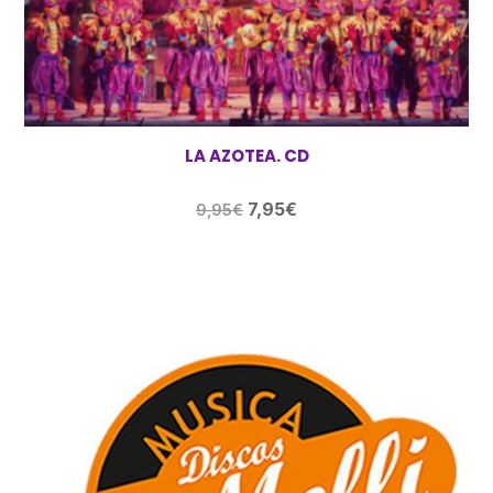
LA AZOTEA. CD
El
El
7,95
€
9,95
€
precio
precio
original
actual
era:
es:
9,95€.
7,95€.