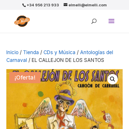
+34 956 213 933
elmelli@elmelli.com
Inicio
/
Tienda
/
CDs y Música
/
Antologías del
Carnaval
/ EL CALLEJON DE LOS SANTOS
¡Oferta!