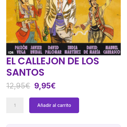
EL CALLEJON DE LOS
SANTOS
El
El
12,95
€
9,95
€
precio
precio
original
actual
EL
Añadir al carrito
era:
es:
CALLEJON
12,95€.
9,95€.
DE
LOS