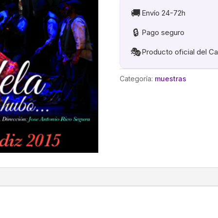
🚚
Envío 24-72h
🔒
Pago seguro
🎭
Producto oficial del C
Categoría:
muestras