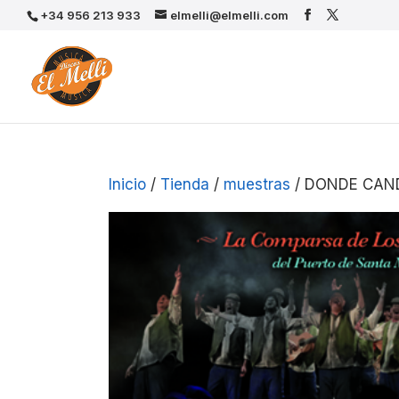
+34 956 213 933
elmelli@elmelli.com
Inicio
/
Tienda
/
muestras
/ DONDE CAN