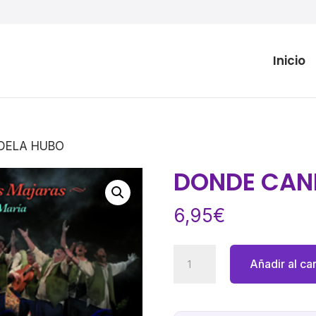
Inicio
DELA HUBO
DONDE CAN
6,95
€
DONDE
Añadir al car
CANDELA
HUBO
cantidad