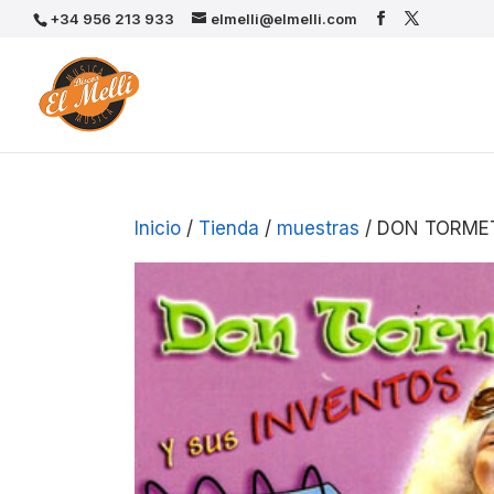
+34 956 213 933
elmelli@elmelli.com
Inicio
/
Tienda
/
muestras
/ DON TORME