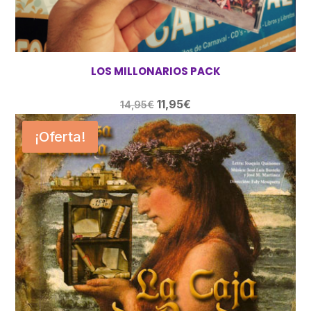
LOS MILLONARIOS PACK
El
El
11,95
€
14,95
€
precio
precio
¡Oferta!
original
actual
era:
es:
14,95€.
11,95€.