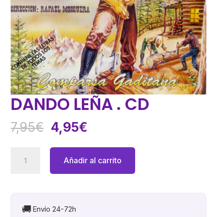
DANDO LEÑA . CD
El
El
7,95
€
4,95
€
precio
precio
original
actual
DANDO
Añadir al carrito
era:
es:
LEÑA
7,95€.
4,95€.
.
CD
cantidad
🚚
Envío 24-72h