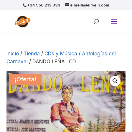
+34 956 213 933
elmelli@elmelli.com
Inicio
/
Tienda
/
CDs y Música
/
Antologías del
Carnaval
/ DANDO LEÑA . CD
¡Oferta!