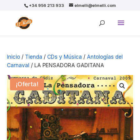
+34 956 213 933
elmelli@elmelli.com
Inicio
/
Tienda
/
CDs y Música
/
Antologías del
Carnaval
/ LA PENSADORA GADITANA
¡Oferta!