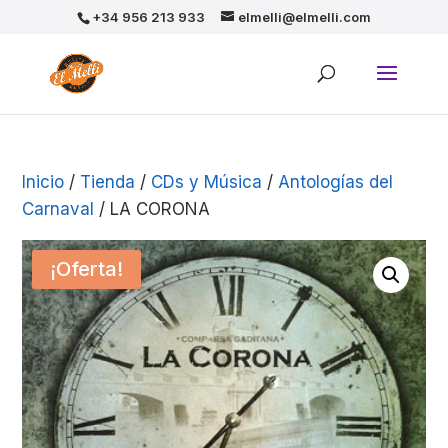
+34 956 213 933
elmelli@elmelli.com
Inicio
/
Tienda
/
CDs y Música
/
Antologías del
Carnaval
/ LA CORONA
¡Oferta!