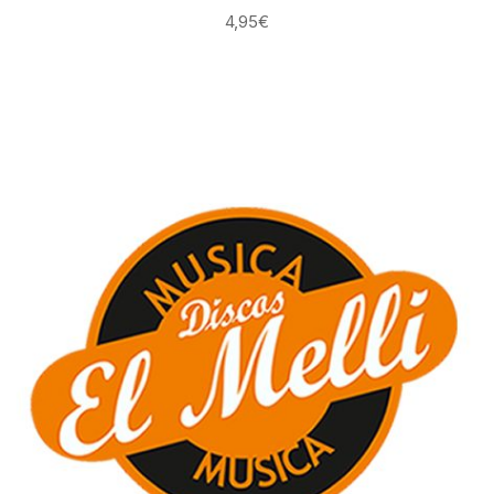
4,95
€