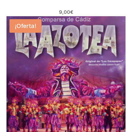
9,00
€
¡Oferta!