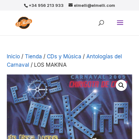
+34 956 213 933
elmelli@elmelli.com
Inicio
/
Tienda
/
CDs y Música
/
Antologías del
Carnaval
/ LOS MAKINA