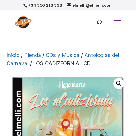
+34 956 213 933
elmelli@elmelli.com
Inicio
/
Tienda
/
CDs y Música
/
Antologías del
Carnaval
/ LOS CADIZFORNIA . CD