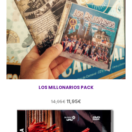
LOS MILLONARIOS PACK
El
El
11,95
€
14,95
€
precio
precio
original
actual
era:
es: