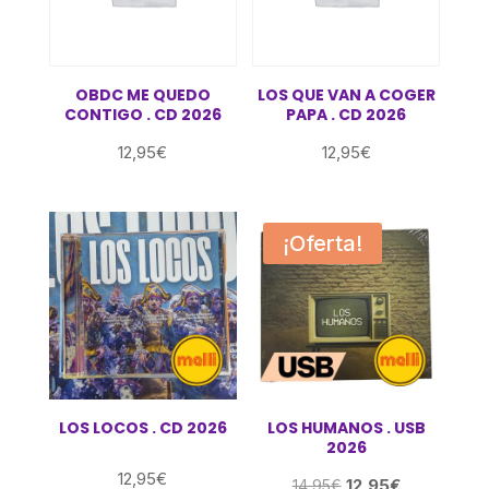
OBDC ME QUEDO
LOS QUE VAN A COGER
CONTIGO . CD 2026
PAPA . CD 2026
12,95
€
12,95
€
¡Oferta!
LOS LOCOS . CD 2026
LOS HUMANOS . USB
2026
12,95
€
El
El
12,95
€
14,95
€