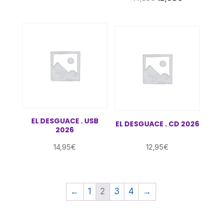
precio
precio
original
actual
era:
es:
14,95€.
12,95€.
EL DESGUACE . USB
EL DESGUACE . CD 2026
2026
14,95
€
12,95
€
←
1
2
3
4
→