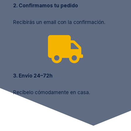
2. Confirmamos tu pedido
Recibirás un email con la confirmación.

3. Envío 24–72h
Recíbelo cómodamente en casa.