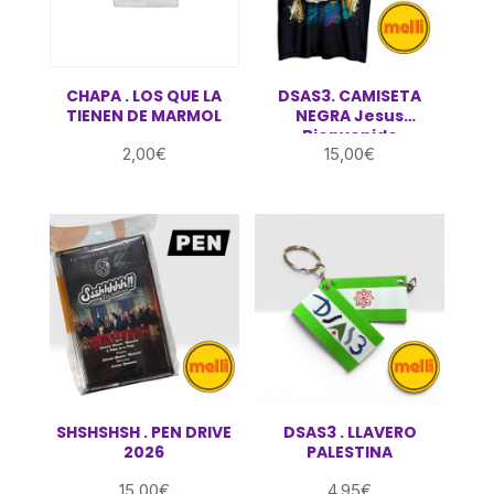
CHAPA . LOS QUE LA
DSAS3. CAMISETA
TIENEN DE MARMOL
NEGRA Jesus
Bienvenido
2,00
€
15,00
€
SHSHSHSH . PEN DRIVE
DSAS3 . LLAVERO
2026
PALESTINA
15,00
€
4,95
€