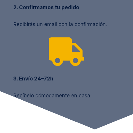
2. Confirmamos tu pedido
Recibirás un email con la confirmación.

3. Envío 24–72h
Recíbelo cómodamente en casa.