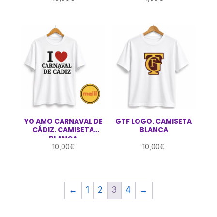
YO AMO CARNAVAL DE
GTF LOGO. CAMISETA
CÁDIZ. CAMISETA
BLANCA
BLANCA
10,00
€
10,00
€
←
1
2
3
4
→