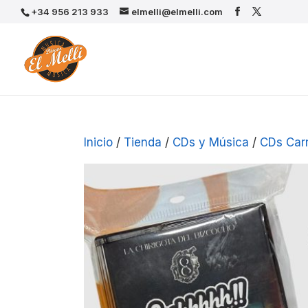
+34 956 213 933
elmelli@elmelli.com
Inicio
/
Tienda
/
CDs y Música
/
CDs Car