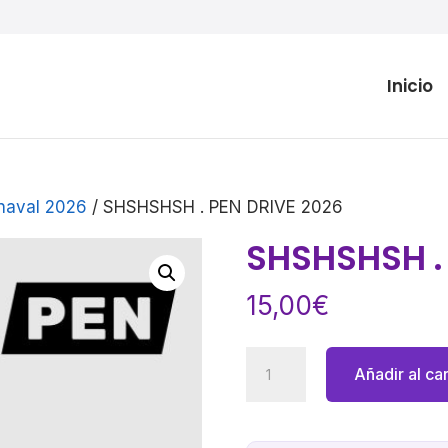
Inicio
naval 2026
/ SHSHSHSH . PEN DRIVE 2026
SHSHSHSH .
15,00
€
SHSHSHSH
Añadir al car
.
PEN
DRIVE