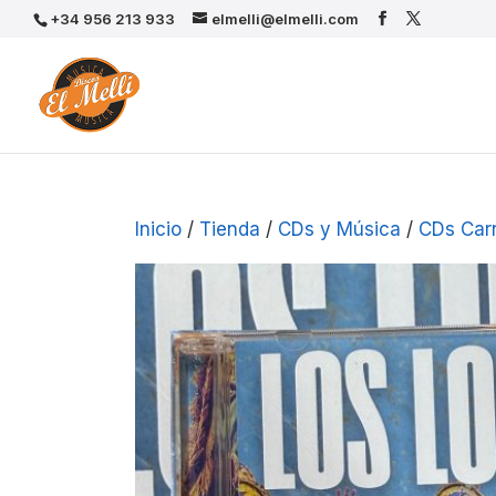
+34 956 213 933
elmelli@elmelli.com
Inicio
/
Tienda
/
CDs y Música
/
CDs Car