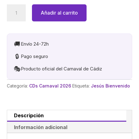
original
actual
DSAS3
Añadir al carrito
era:
es:
.
12,95€.
9,95€.
CD2026
cantidad
🚚
Envío 24-72h
🔒
Pago seguro
🎭
Producto oficial del Carnaval de Cádiz
Categoría:
CDs Carnaval 2026
Etiqueta:
Jesús Bienvenido
Descripción
Información adicional