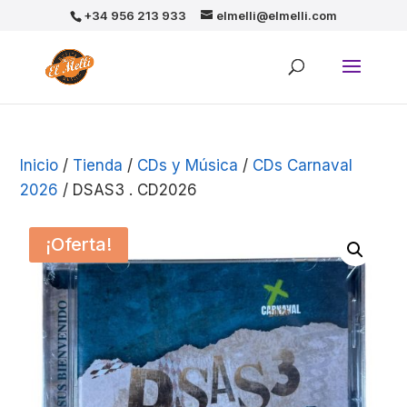
+34 956 213 933
elmelli@elmelli.com
Inicio
/
Tienda
/
CDs y Música
/
CDs Carnaval
2026
/ DSAS3 . CD2026
¡Oferta!