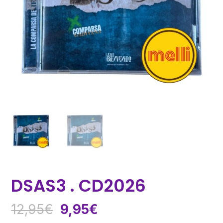
DSAS3 . CD2026
El
El
12,95
€
9,95
€
precio
precio