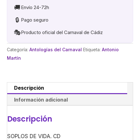
A
🚚
Envío 24-72h
FUEGO
🔒
Pago seguro
VIVO
cantidad
🎭
Producto oficial del Carnaval de Cádiz
Categoría:
Antologías del Carnaval
Etiqueta:
Antonio
Martín
Descripción
Información adicional
Descripción
SOPLOS DE VIDA. CD