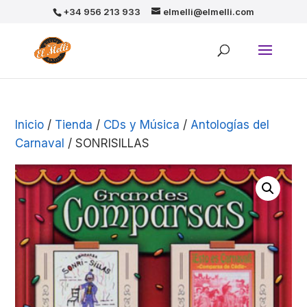
+34 956 213 933
elmelli@elmelli.com
Inicio
/
Tienda
/
CDs y Música
/
Antologías del
Carnaval
/ SONRISILLAS