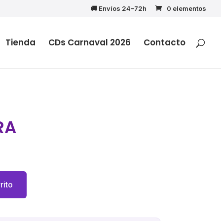
🚚 Envíos 24–72h
0 elementos
Tienda
CDs Carnaval 2026
Contacto
RA
rito