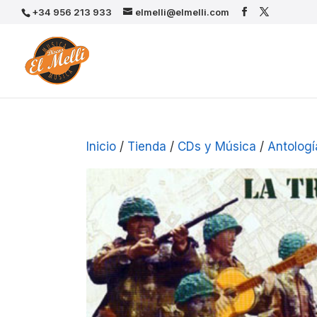
+34 956 213 933
elmelli@elmelli.com
Inicio
/
Tienda
/
CDs y Música
/
Antologí