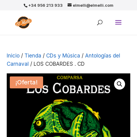
+34 956 213 933
elmelli@elmelli.com
Inicio
/
Tienda
/
CDs y Música
/
Antologías del
Carnaval
/ LOS COBARDES . CD
¡Oferta!