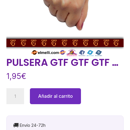
PULSERA GTF GTF GTF …
1,95
€
PULSERA
Añadir al carrito
GTF
GTF
GTF
...
🚚
Envío 24-72h