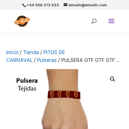
+34 956 213 933
elmelli@elmelli.com
Inicio
/
Tienda
/
PITOS DE
CARNAVAL
/
Pulseras
/ PULSERA GTF GTF GTF …