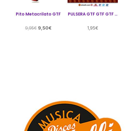
Pito Metacrilato GTF
PULSERA GTF GTF GTF …
El
El
9,50
€
1,95
€
9,95
€
precio
precio
original
actual
era:
es:
9,95€.
9,50€.