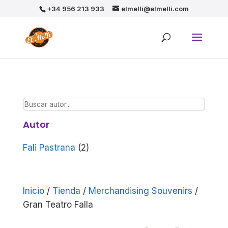
+34 956 213 933
elmelli@elmelli.com
Autor
Fali Pastrana
(2)
Inicio
/
Tienda
/
Merchandising Souvenirs
/
Gran Teatro Falla