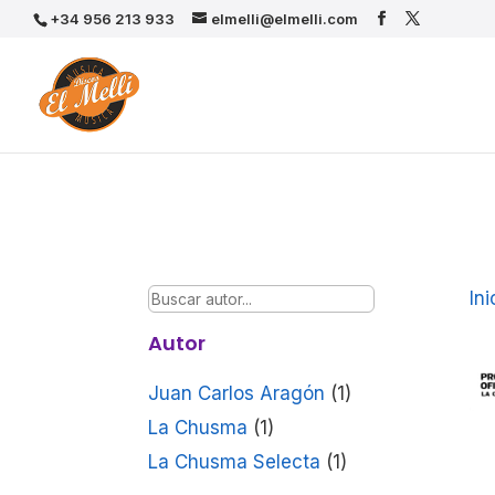
+34 956 213 933
elmelli@elmelli.com
Ini
Autor
Juan Carlos Aragón
(1)
La Chusma
(1)
La Chusma Selecta
(1)