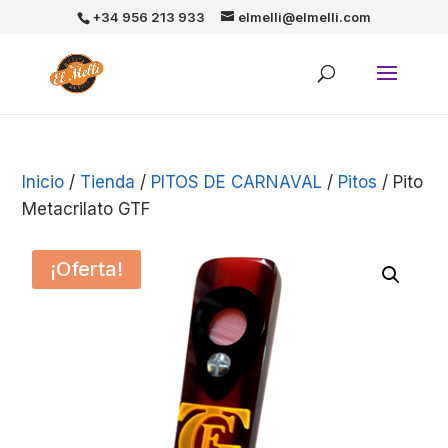
+34 956 213 933
elmelli@elmelli.com
Inicio
/
Tienda
/
PITOS DE CARNAVAL
/
Pitos
/ Pito
Metacrilato GTF
¡Oferta!