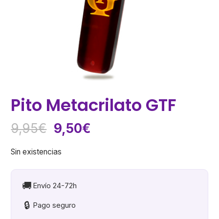
Pito Metacrilato GTF
El
El
9,95
€
9,50
€
precio
precio
original
actual
Sin existencias
era:
es:
9,95€.
9,50€.
🚚
Envío 24-72h
🔒
Pago seguro