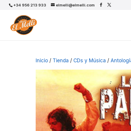
+34 956 213 933
elmelli@elmelli.com
Inicio
/
Tienda
/
CDs y Música
/
Antologí