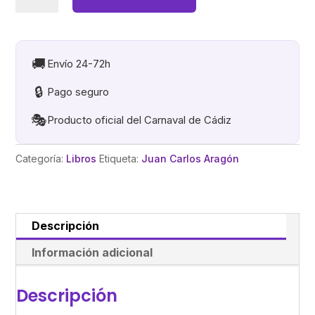
CARLOS
ARAGON
.
El
🚚
Envío 24-72h
Carnaval
🔒
Pago seguro
con
Mayusculas
🎭
Producto oficial del Carnaval de Cádiz
cantidad
Categoría:
Libros
Etiqueta:
Juan Carlos Aragón
Descripción
Información adicional
Descripción