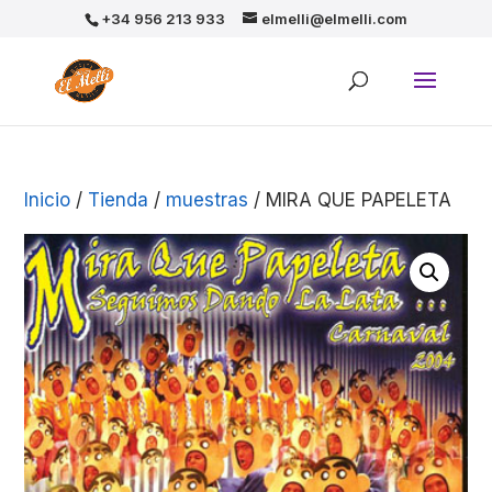
+34 956 213 933
elmelli@elmelli.com
Inicio
/
Tienda
/
muestras
/ MIRA QUE PAPELETA