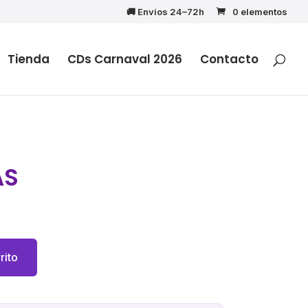
🚚 Envíos 24–72h
0 elementos
Tienda
CDs Carnaval 2026
Contacto
AS
rito