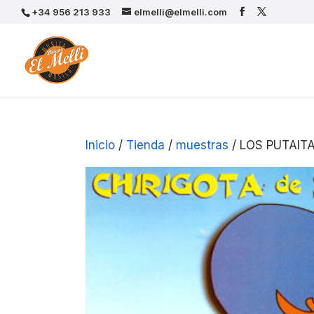
+34 956 213 933
elmelli@elmelli.com
Inicio
/
Tienda
/
muestras
/ LOS PUTAIT