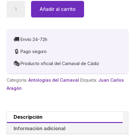
VOTA
Añadir al carrito
P.I.CH.A.
(PARTIDO
INDEPENDIENTE
DE
🚚
Envío 24-72h
LOS
🔒
Pago seguro
...)
cantidad
🎭
Producto oficial del Carnaval de Cádiz
Categoría:
Antologías del Carnaval
Etiqueta:
Juan Carlos
Aragón
Descripción
Información adicional