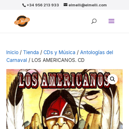
+34 956 213 933
elmelli@elmelli.com
Inicio
/
Tienda
/
CDs y Música
/
Antologías del
Carnaval
/ LOS AMERICANOS. CD